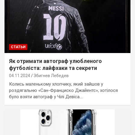
СТАТЬИ
Як отримати автограф улюбленого
футболіста: лайфхаки та секрети
04.11.2024
Збигнев Лебедев
Колись маленькому хлопчику, який зайшов у
роздягальню «Сан-Франциско Джайентс», хотілося
було взяти автограф у Чілі Девіса.…