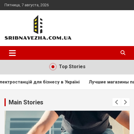
Skip
Пятница, 7 августа, 2026
to
content
sribnavezha.com.ua
Top Stories
несу в Україні
Лучшие магазины паяльных станций: рей
Main Stories