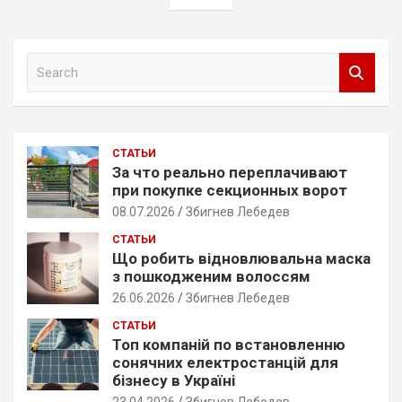
записям
S
e
a
r
c
СТАТЬИ
h
За что реально переплачивают
при покупке секционных ворот
08.07.2026
Збигнев Лебедев
СТАТЬИ
Що робить відновлювальна маска
з пошкодженим волоссям
26.06.2026
Збигнев Лебедев
СТАТЬИ
Топ компаній по встановленню
сонячних електростанцій для
бізнесу в Україні