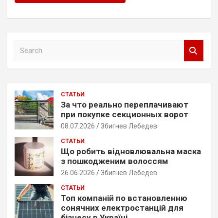
S
e
a
r
c
СТАТЬИ
h
За что реально переплачивают
при покупке секционных ворот
08.07.2026
Збигнев Лебедев
СТАТЬИ
Що робить відновлювальна маска
з пошкодженим волоссям
26.06.2026
Збигнев Лебедев
СТАТЬИ
Топ компаній по встановленню
сонячних електростанцій для
бізнесу в Україні