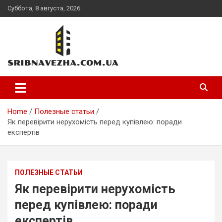
Skip
Суббота, 8 августа, 2026
to
content
sribnavezha.com.ua
Home
Полезные статьи
Як перевірити нерухомість перед купівлею: поради
експертів
ПОЛЕЗНЫЕ СТАТЬИ
Як перевірити нерухомість
перед купівлею: поради
експертів