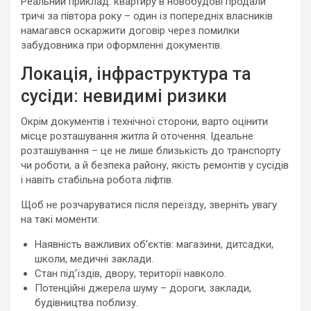
Реальний приклад: квартиру в новобудові продали
тричі за півтора року – один із попередніх власників
намагався оскаржити договір через помилки
забудовника при оформленні документів.
Локація, інфраструктура та
сусіди: невидимі ризики
Окрім документів і технічної сторони, варто оцінити
місце розташування житла й оточення. Ідеальне
розташування – це не лише близькість до транспорту
чи роботи, а й безпека району, якість ремонтів у сусідів
і навіть стабільна робота ліфтів.
Щоб не розчаруватися після переїзду, зверніть увагу
на такі моменти:
Наявність важливих об’єктів: магазини, дитсадки,
школи, медичні заклади.
Стан під’їздів, двору, території навколо.
Потенційні джерела шуму – дороги, заклади,
будівництва поблизу.