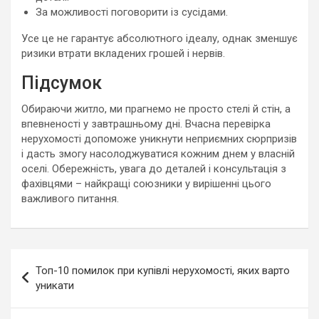
За можливості поговорити із сусідами.
Усе це не гарантує абсолютного ідеалу, однак зменшує
ризики втрати вкладених грошей і нервів.
Підсумок
Обираючи житло, ми прагнемо не просто стелі й стін, а
впевненості у завтрашньому дні. Вчасна перевірка
нерухомості допоможе уникнути неприємних сюрпризів
і дасть змогу насолоджуватися кожним днем у власній
оселі. Обережність, увага до деталей і консультація з
фахівцями – найкращі союзники у вирішенні цього
важливого питання.
Навигация
Топ-10 помилок при купівлі нерухомості, яких варто
по
уникати
записям