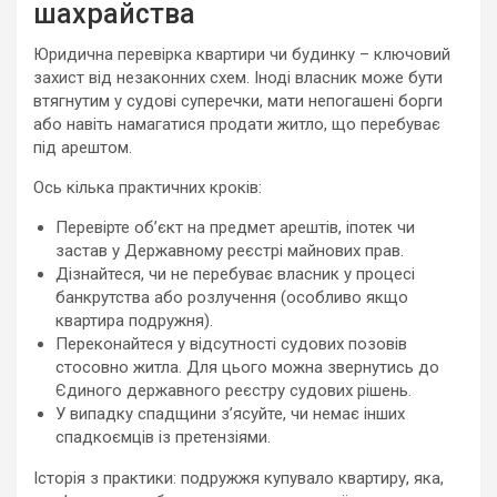
шахрайства
Юридична перевірка квартири чи будинку – ключовий
захист від незаконних схем. Іноді власник може бути
втягнутим у судові суперечки, мати непогашені борги
або навіть намагатися продати житло, що перебуває
під арештом.
Ось кілька практичних кроків:
Перевірте об’єкт на предмет арештів, іпотек чи
застав у Державному реєстрі майнових прав.
Дізнайтеся, чи не перебуває власник у процесі
банкрутства або розлучення (особливо якщо
квартира подружня).
Переконайтеся у відсутності судових позовів
стосовно житла. Для цього можна звернутись до
Єдиного державного реєстру судових рішень.
У випадку спадщини з’ясуйте, чи немає інших
спадкоємців із претензіями.
Історія з практики: подружжя купувало квартиру, яка,