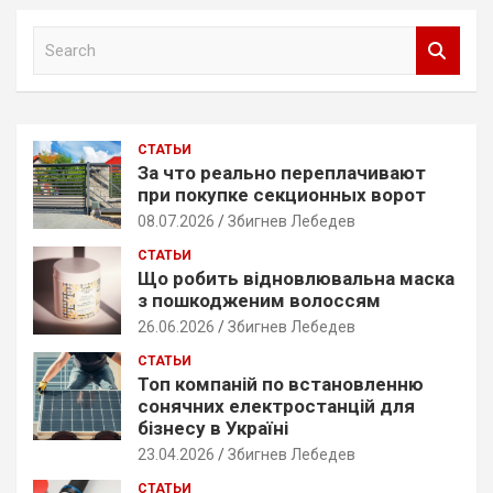
S
e
a
r
c
СТАТЬИ
h
За что реально переплачивают
при покупке секционных ворот
08.07.2026
Збигнев Лебедев
СТАТЬИ
Що робить відновлювальна маска
з пошкодженим волоссям
26.06.2026
Збигнев Лебедев
СТАТЬИ
Топ компаній по встановленню
сонячних електростанцій для
бізнесу в Україні
23.04.2026
Збигнев Лебедев
СТАТЬИ