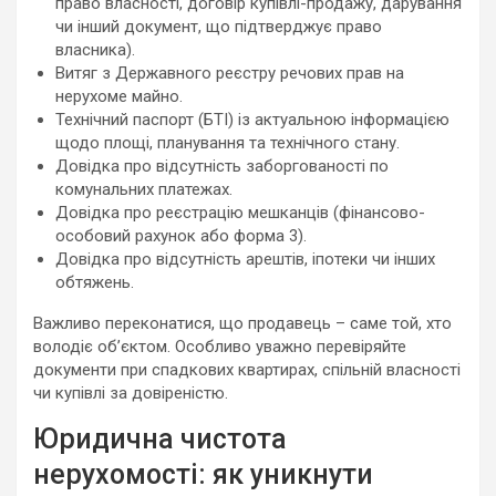
право власності, договір купівлі-продажу, дарування
чи інший документ, що підтверджує право
власника).
Витяг з Державного реєстру речових прав на
нерухоме майно.
Технічний паспорт (БТІ) із актуальною інформацією
щодо площі, планування та технічного стану.
Довідка про відсутність заборгованості по
комунальних платежах.
Довідка про реєстрацію мешканців (фінансово-
особовий рахунок або форма 3).
Довідка про відсутність арештів, іпотеки чи інших
обтяжень.
Важливо переконатися, що продавець – саме той, хто
володіє об’єктом. Особливо уважно перевіряйте
документи при спадкових квартирах, спільній власності
чи купівлі за довіреністю.
Юридична чистота
нерухомості: як уникнути