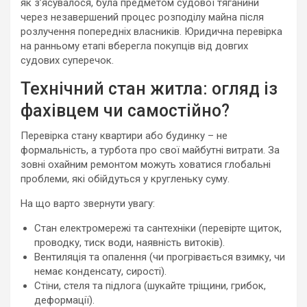
як з’ясувалося, була предметом судової тяганини
через незавершений процес розподілу майна після
розлучення попередніх власників. Юридична перевірка
на ранньому етапі вберегла покупців від довгих
судових суперечок.
Технічний стан житла: огляд із
фахівцем чи самостійно?
Перевірка стану квартири або будинку – не
формальність, а турбота про свої майбутні витрати. За
зовні охайним ремонтом можуть ховатися глобальні
проблеми, які обійдуться у кругленьку суму.
На що варто звернути увагу:
Стан електромережі та сантехніки (перевірте щиток,
проводку, тиск води, наявність витоків).
Вентиляція та опалення (чи прогрівається взимку, чи
немає конденсату, сирості).
Стіни, стеля та підлога (шукайте тріщини, грибок,
деформації).