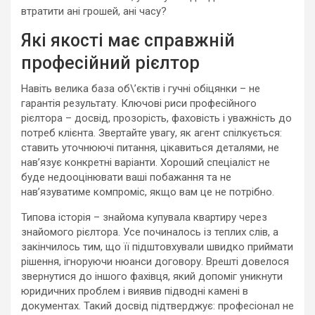
втратити ані грошей, ані часу?
Які якості має справжній
професійний рієлтор
Навіть велика база об\’єктів і гучні обіцянки – не
гарантія результату. Ключові риси професійного
рієлтора – досвід, прозорість, фаховість і уважність до
потреб клієнта. Звертайте увагу, як агент спілкується:
ставить уточнюючі питання, цікавиться деталями, не
нав’язує конкретні варіанти. Хороший спеціаліст не
буде недооцінювати ваші побажання та не
нав’язуватиме компроміс, якщо вам це не потрібно.
Типова історія – знайома купувала квартиру через
знайомого рієлтора. Усе починалось із теплих слів, а
закінчилось тим, що її підштовхували швидко приймати
рішення, ігноруючи нюанси договору. Врешті довелося
звернутися до іншого фахівця, який допоміг уникнути
юридичних проблем і виявив підводні камені в
документах. Такий досвід підтверджує: професіонал не