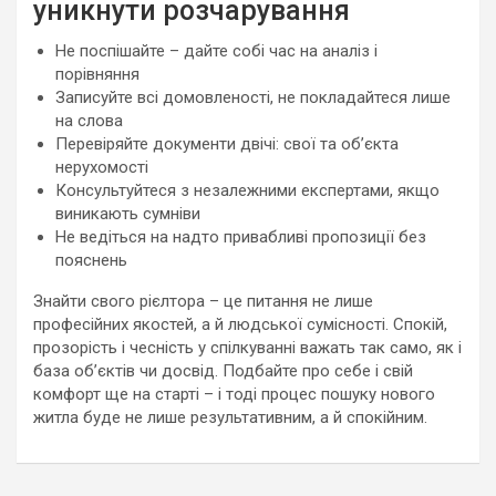
уникнути розчарування
Не поспішайте – дайте собі час на аналіз і
порівняння
Записуйте всі домовленості, не покладайтеся лише
на слова
Перевіряйте документи двічі: свої та об’єкта
нерухомості
Консультуйтеся з незалежними експертами, якщо
виникають сумніви
Не ведіться на надто привабливі пропозиції без
пояснень
Знайти свого рієлтора – це питання не лише
професійних якостей, а й людської сумісності. Спокій,
прозорість і чесність у спілкуванні важать так само, як і
база об’єктів чи досвід. Подбайте про себе і свій
комфорт ще на старті – і тоді процес пошуку нового
житла буде не лише результативним, а й спокійним.