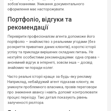
зобов’язаннями. Уникання документального
оформлення має насторожувати.
Портфоліо, відгуки та
рекомендації
Перевірити професіоналізм агента допоможе його
портфоліо – знайомство з реальними угодами (без
розкриття приватних даних клієнтів), короткі історії
успіху та приклади вирішених складних питань. Не
нехтуйте особистими рекомендаціями: одна справа –
анонімний відгук в інтернеті, зовсім інша – досвід
знайомих чи поради колег.
Часто реальні історії краще за будь-яку рекламу.
Наприклад, небайдужий агент підказав клієнту, як
уникнути проблемного власника, провів переговори
про зниження авансу і навіть допоміг контролювати
процес переїзду. Такі деталі показують рівень
залученості рієлтора.