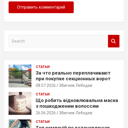
S
e
a
r
c
СТАТЬИ
h
За что реально переплачивают
при покупке секционных ворот
08.07.2026
Збигнев Лебедев
СТАТЬИ
Що робить відновлювальна маска
з пошкодженим волоссям
26.06.2026
Збигнев Лебедев
СТАТЬИ
Топ компаній по встановленню