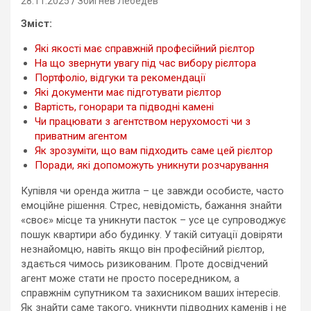
28.11.2025
Збигнев Лебедев
Зміст:
Які якості має справжній професійний рієлтор
На що звернути увагу під час вибору рієлтора
Портфоліо, відгуки та рекомендації
Які документи має підготувати рієлтор
Вартість, гонорари та підводні камені
Чи працювати з агентством нерухомості чи з
приватним агентом
Як зрозуміти, що вам підходить саме цей рієлтор
Поради, які допоможуть уникнути розчарування
Купівля чи оренда житла – це завжди особисте, часто
емоційне рішення. Стрес, невідомість, бажання знайти
«своє» місце та уникнути пасток – усе це супроводжує
пошук квартири або будинку. У такій ситуації довіряти
незнайомцю, навіть якщо він професійний рієлтор,
здається чимось ризикованим. Проте досвідчений
агент може стати не просто посередником, а
справжнім супутником та захисником ваших інтересів.
Як знайти саме такого, уникнути підводних каменів і не