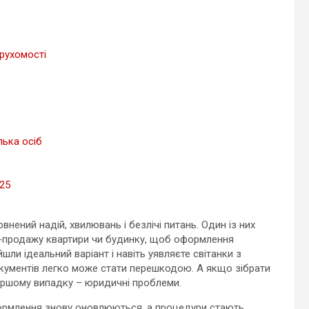
ерухомості
лька осіб
025
нений надій, хвилювань і безлічі питань. Один із них
влі-продажу квартири чи будинку, щоб оформлення
шли ідеальний варіант і навіть уявляєте світанки з
документів легко може стати перешкодою. А якщо зібрати
 гіршому випадку – юридичні проблеми.
оформлення знову оновлюються, а процедури стають