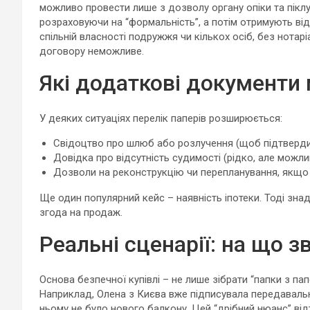
можливо провести лише з дозволу органу опіки та піклу
розраховуючи на “формальність”, а потім отримують від
спільній власності подружжя чи кількох осіб, без нотар
договору неможливе.
Які додаткові документи
У деяких ситуаціях перелік паперів розширюється:
Свідоцтво про шлюб або розлучення (щоб підтверди
Довідка про відсутність судимості (рідко, але можли
Дозволи на реконструкцію чи перепланування, якщо т
Ще один популярний кейс – наявність іпотеки. Тоді зна
згода на продаж.
Реальні сценарії: на що з
Основа безпечної купівлі – не лише зібрати “папки з папе
Наприклад, Олена з Києва вже підписувала передавальн
ньому не було нового балкону. Цей “дрібний нюанс” від