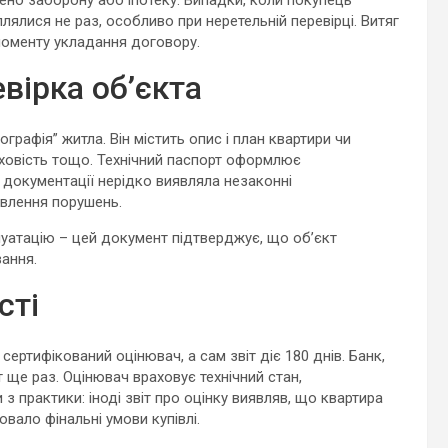
дено заборону або іпотеку. Випадки, коли покупець
лялися не раз, особливо при неретельній перевірці. Витяг
моменту укладання договору.
вірка об’єкта
графія” житла. Він містить опис і план квартири чи
рховість тощо. Технічний паспорт оформлює
ої документації нерідко виявляла незаконні
авлення порушень.
уатацію – цей документ підтверджує, що об’єкт
ання.
сті
сертифікований оцінювач, а сам звіт діє 180 днів. Банк,
т ще раз. Оцінювач враховує технічний стан,
з практики: іноді звіт про оцінку виявляв, що квартира
ювало фінальні умови купівлі.