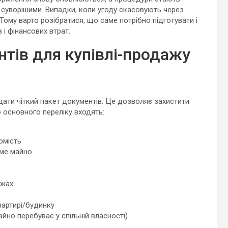
 суворішими. Випадки, коли угоду скасовують через
 Тому варто розібратися, що саме потрібно підготувати і
 і фінансових втрат.
тів для купівлі-продажу
ати чіткий пакет документів. Це дозволяє захистити
о основного переліку входять:
омість
оме майно
ежах
вартирі/будинку
йно перебуває у спільній власності)