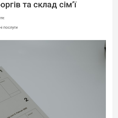
оргів та склад сім’ї
те:
ні послуги