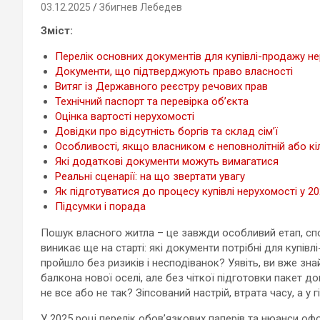
03.12.2025
Збигнев Лебедев
Зміст:
Перелік основних документів для купівлі-продажу н
Документи, що підтверджують право власності
Витяг із Державного реєстру речових прав
Технічний паспорт та перевірка об’єкта
Оцінка вартості нерухомості
Довідки про відсутність боргів та склад сім’ї
Особливості, якщо власником є неповнолітній або кі
Які додаткові документи можуть вимагатися
Реальні сценарії: на що звертати увагу
Як підготуватися до процесу купівлі нерухомості у 2
Підсумки і порада
Пошук власного житла – це завжди особливий етап, спов
виникає ще на старті: які документи потрібні для купі
пройшло без ризиків і несподіванок? Уявіть, ви вже знай
балкона нової оселі, але без чіткої підготовки пакет 
не все або не так? Зіпсований настрій, втрата часу, а у
У 2025 році перелік обов’язкових паперів та нюанси 