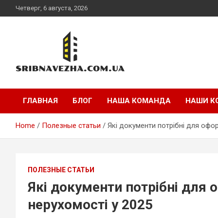
Skip
Четверг, 6 августа, 2026
to
content
sribnavezha.com.ua
ГЛАВНАЯ
БЛОГ
НАША КОМАНДА
НАШИ К
Home
Полезные статьи
Які документи потрібні для офо
ПОЛЕЗНЫЕ СТАТЬИ
Які документи потрібні для
нерухомості у 2025