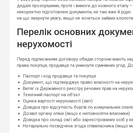
дедалі прозорішими, проте і вимоги до кожного етапу –
некоректно підготовлені документи, не такі вже й рідкі.
на що звернути увагу, якщо не хочеться зайвих клопотів
Перелік основних докумен
нерухомості
Перед підписанням договору обидві сторони мають над
права покупця, продавця та уникнути сумнівних угод. Д
Паспорт і код продавця та покупця
Документ, що підтверджує право власності на нерух
Витяг із Державного реєстру речових прав на нерух
Технічний паспорт на об’єкт
Оцінка вартості нерухомості (звіт)
Довідка про відсутність боргів по комунальних плат
Дозвіл органу опіки (якщо є неповнолітні власники)
Довідка про склад сім’ї або зареєстрованих осіб у к
Нотаріально посвідчена згода співвласника (якщо ма