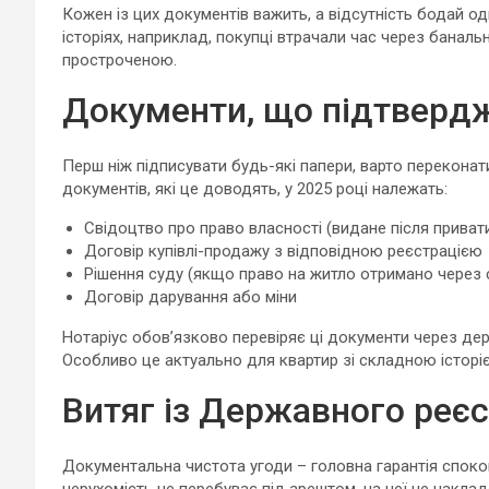
Кожен із цих документів важить, а відсутність бодай од
історіях, наприклад, покупці втрачали час через баналь
простроченою.
Документи, що підтвердж
Перш ніж підписувати будь-які папери, варто перекона
документів, які це доводять, у 2025 році належать:
Свідоцтво про право власності (видане після привати
Договір купівлі-продажу з відповідною реєстрацією
Рішення суду (якщо право на житло отримано через 
Договір дарування або міни
Нотаріус обов’язково перевіряє ці документи через дер
Особливо це актуально для квартир зі складною історіє
Витяг із Державного реєс
Документальна чистота угоди – головна гарантія споко