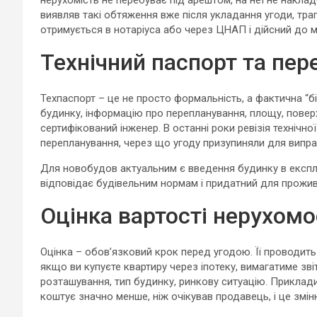
нерухомість не перебуває під арештом, на неї не накла
виявляв такі обтяження вже після укладання угоди, трап
отримується в нотаріуса або через ЦНАП і дійсний до 
Технічний паспорт та пере
Техпаспорт – це не просто формальність, а фактична “біо
будинку, інформацію про перепланування, площу, пове
сертифікований інженер. В останні роки ревізія технічн
перепланування, через що угоду призупиняли для випр
Для новобудов актуальним є введення будинку в експл
відповідає будівельним нормам і придатний для прожив
Оцінка вартості нерухомо
Оцінка – обов’язковий крок перед угодою. Її проводить 
якщо ви купуєте квартиру через іпотеку, вимагатиме зві
розташування, тип будинку, ринкову ситуацію. Приклади 
коштує значно менше, ніж очікував продавець, і це змін