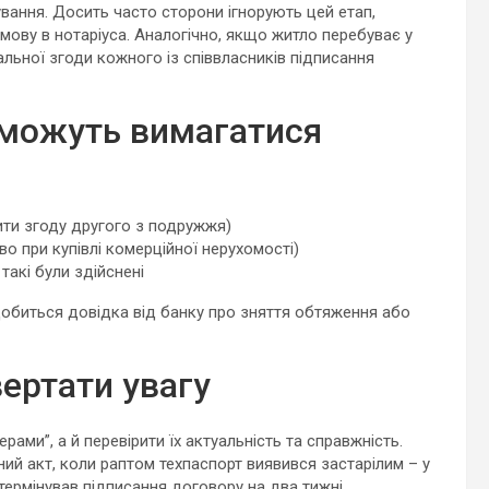
вання. Досить часто сторони ігнорують цей етап,
мову в нотаріуса. Аналогічно, якщо житло перебуває у
іальної згоди кожного із співвласників підписання
 можуть вимагатися
ти згоду другого з подружжя)
во при купівлі комерційної нерухомості)
акі були здійснені
добиться довідка від банку про зняття обтяження або
вертати увагу
рами”, а й перевірити їх актуальність та справжність.
ий акт, коли раптом техпаспорт виявився застарілим – у
термінував підписання договору на два тижні.