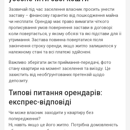
Зазвичай під час заселення власник просить унести
заставу – фінансову гарантію від пошкодження майна
чи несплати. Орендар має право вимагати чіткого
прописування умов повернення застави в договорі:
коли повертається, у якому обсязі та які підстави для її
утримання. Застава повинна повертатися після
закінчення строку оренди, якщо житло залишилося у
належному стані та всі платежі здійснені.
Важливо зберігати акти приймання-передачі, фото
стану квартири на момент заселення та виїзду. Це
захистить від необґрунтованих претензій щодо
депозиту.
Типові питання орендарів:
експрес-відповіді
Чи може власник заходити у квартиру без
попередження?
Ні, навіть якщо це його житло. Потрібна домовленість