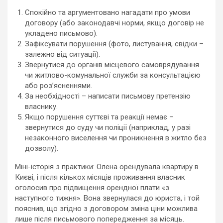
Спокійно та аргументовано нагадати про умови
договору (або законодавчі норми, якщо договір не
укладено письмово).
Зафіксувати порушення (фото, листування, свідки –
залежно від ситуації).
Звернутися до органів місцевого самоврядування
чи житлово-комунальної служби за консультацією
або роз’ясненнями.
За необхідності – написати письмову претензію
власнику.
Якщо порушення суттєві та реакції немає –
звернутися до суду чи поліції (наприклад, у разі
незаконного виселення чи проникнення в житло без
дозволу).
Міні-історія з практики: Олена орендувала квартиру в
Києві, і після кількох місяців проживання власник
оголосив про підвищення орендної плати «з
наступного тижня». Вона звернулася до юриста, і той
пояснив, що згідно з договором зміна ціни можлива
лише після письмового попередження за місяць.