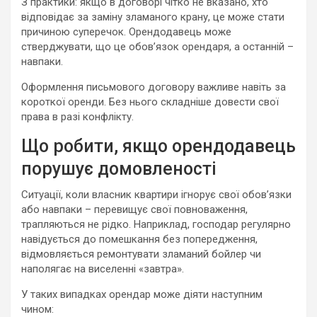
З практики: якщо в договорі чітко не вказано, хто
відповідає за заміну зламаного крану, це може стати
причиною суперечок. Орендодавець може
стверджувати, що це обов’язок орендаря, а останній –
навпаки.
Оформлення письмового договору важливе навіть за
короткої оренди. Без нього складніше довести свої
права в разі конфлікту.
Що робити, якщо орендодавець
порушує домовленості
Ситуації, коли власник квартири ігнорує свої обов’язки
або навпаки – перевищує свої повноваження,
трапляються не рідко. Наприклад, господар регулярно
навідується до помешкання без попередження,
відмовляється ремонтувати зламаний бойлер чи
наполягає на виселенні «завтра».
У таких випадках орендар може діяти наступним
чином: