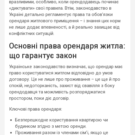
вразливими, особливо, коли орендодавець починає
«диктувати» свої правила. Втім, законодавство в
Україні детально регламентує права та обов’язки
орендаря житлового приміщення – і знання цих норм
не лише додає впевненості, а й реально захищає від
конфліктних ситуацій.
Основні права орендаря житла:
що гарантує закон
Українське законодавство визначає, що орендар має
право користуватися житлом відповідно до умов
договору. Це не лише про проживання – це ще й про
спокій, недоторканість, захист від свавілля з боку
орендодавця та можливість розпоряджатися
простором, поки діє договір.
Ключові права орендаря:
Безперешкодне користування квартирою чи
будинком згідно з метою оренди.
Проживання разом із членами сім’ї, якщо це