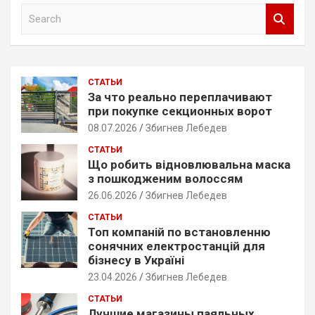
S
e
a
r
c
СТАТЬИ
h
За что реально переплачивают
при покупке секционных ворот
08.07.2026
Збигнев Лебедев
СТАТЬИ
Що робить відновлювальна маска
з пошкодженим волоссям
26.06.2026
Збигнев Лебедев
СТАТЬИ
Топ компаній по встановленню
сонячних електростанцій для
бізнесу в Україні
23.04.2026
Збигнев Лебедев
СТАТЬИ
Лучшие магазины паяльных