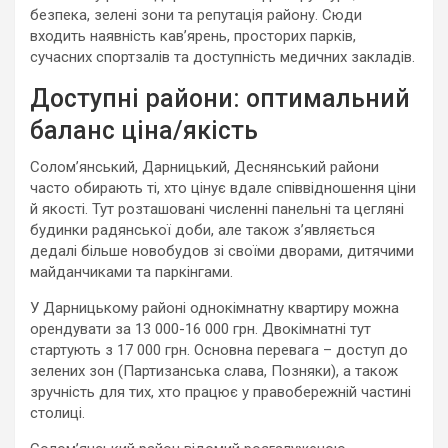
безпека, зелені зони та репутація району. Сюди
входить наявність кав’ярень, просторих парків,
сучасних спортзалів та доступність медичних закладів.
Доступні райони: оптимальний
баланс ціна/якість
Солом’янський, Дарницький, Деснянський райони
часто обирають ті, хто цінує вдале співвідношення ціни
й якості. Тут розташовані численні панельні та цегляні
будинки радянської доби, але також з’являється
дедалі більше новобудов зі своїми дворами, дитячими
майданчиками та паркінгами.
У Дарницькому районі однокімнатну квартиру можна
орендувати за 13 000-16 000 грн. Двокімнатні тут
стартують з 17 000 грн. Основна перевага – доступ до
зелених зон (Партизанська слава, Позняки), а також
зручність для тих, хто працює у правобережній частині
столиці.