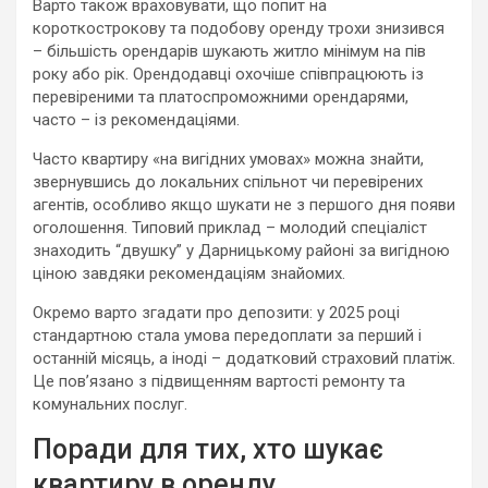
Варто також враховувати, що попит на
короткострокову та подобову оренду трохи знизився
– більшість орендарів шукають житло мінімум на пів
року або рік. Орендодавці охочіше співпрацюють із
перевіреними та платоспроможними орендарями,
часто – із рекомендаціями.
Часто квартиру «на вигідних умовах» можна знайти,
звернувшись до локальних спільнот чи перевірених
агентів, особливо якщо шукати не з першого дня появи
оголошення. Типовий приклад – молодий спеціаліст
знаходить “двушку” у Дарницькому районі за вигідною
ціною завдяки рекомендаціям знайомих.
Окремо варто згадати про депозити: у 2025 році
стандартною стала умова передоплати за перший і
останній місяць, а іноді – додатковий страховий платіж.
Це пов’язано з підвищенням вартості ремонту та
комунальних послуг.
Поради для тих, хто шукає
квартиру в оренду