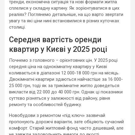
тренди, економічна ситуація та нові формати житла
сплелися у складну картину. Як зорієнтуватися в цих
реаліях? Поглянемо детальніше, на що варто звертати
увагу та які ціни нині встановилися в різних куточках
столиці.
Середня вартість оренди
квартир у Києві у 2025 році
Почнемо з головного – орієнтовних цін. У 2025 році
середня ціна на однокімнатну квартиру у Києві
коливається в діапазоні 12 000-18 000 грн на місяць.
Двокімнатні квартири здаються найчастіше за 16 000-
25 000 грн, тоді як за трикімнатне житло доведеться
викласти від 22 000 до 40 000 грн. Однак ці показники
суттєво різняться у залежності від району, рівня
ремонту та особливостей будинку.
Новобудови з ремонтом «під ключ» зазвичай
пропонують дорожчі варіанти, зате обіцяють сучасний
комфорт. Старий житловий фонд часто дешевший, але
не завжди задовольнить вимоги до якості.