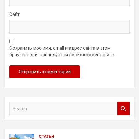
Сайт
Сохранить моё имя, email и адрес сайта в этом
браузере для последующих моих комментариев.
S
e
a
r
c
СТАТЬИ
h