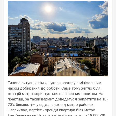
Типова ситуація: сім’я шукає квартиру з мінімальним
часом добирання до роботи. Саме тому житло біля
станцій метро користується величезним попитом. На
практиці, за такий варіант доведеться заплатити на 10-
20% більше, ніж у віддалених від метро районах.
Наприклад, вартість оренди квартири біля метро
Лівобережна чи Позняки може зростати до 18 000-20