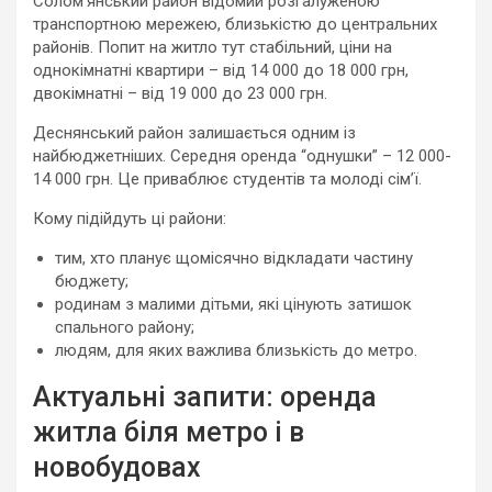
Солом’янський район відомий розгалуженою
транспортною мережею, близькістю до центральних
районів. Попит на житло тут стабільний, ціни на
однокімнатні квартири – від 14 000 до 18 000 грн,
двокімнатні – від 19 000 до 23 000 грн.
Деснянський район залишається одним із
найбюджетніших. Середня оренда “однушки” – 12 000-
14 000 грн. Це приваблює студентів та молоді сім’ї.
Кому підійдуть ці райони:
тим, хто планує щомісячно відкладати частину
бюджету;
родинам з малими дітьми, які цінують затишок
спального району;
людям, для яких важлива близькість до метро.
Актуальні запити: оренда
житла біля метро і в
новобудовах