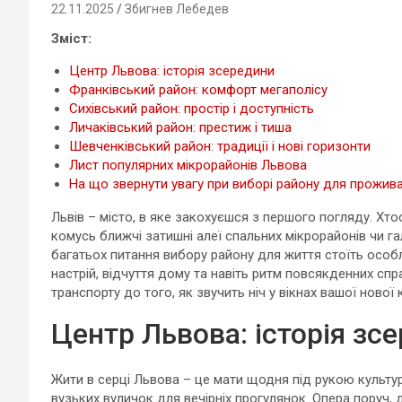
22.11.2025
Збигнев Лебедев
Зміст:
Центр Львова: історія зсередини
Франківський район: комфорт мегаполісу
Сихівський район: простір і доступність
Личаківський район: престиж і тиша
Шевченківський район: традиції і нові горизонти
Лист популярних мікрорайонів Львова
На що звернути увагу при виборі району для прожива
Львів – місто, в яке закохуєшся з першого погляду. Хто
комусь ближчі затишні алеї спальних мікрорайонів чи га
багатьох питання вибору району для життя стоїть особ
настрій, відчуття дому та навіть ритм повсякденних спр
транспорту до того, як звучить ніч у вікнах вашої нової 
Центр Львова: історія зс
Жити в серці Львова – це мати щодня під рукою культур
вузьких вуличок для вечірніх прогулянок. Опера поруч, 