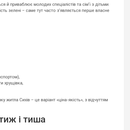
ся й приваблює молодих спеціалістів та сім’ї з дітьми.
ість зелені – саме тут часто з’являється перше власне
нспортом),
и хрущівка,
 житла Сихів – це варіант «ціна-якість», з відчуттям
тиж і тиша