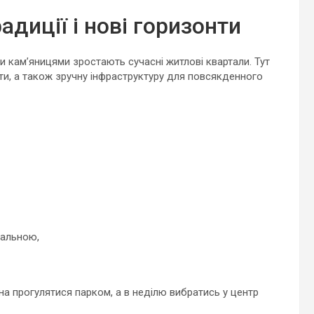
диції і нові горизонти
ми кам’яницями зростають сучасні житлові квартали. Тут
ти, а також зручну інфраструктуру для повсякденного
гальною,
на прогулятися парком, а в неділю вибратись у центр