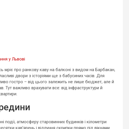
ння у Львові
сь мріє про ранкову каву на балконі з видом на Барбакан,
ласливі двори з історіями ще з бабусиних часів. Для
ливо гостро – від цього залежить не лише бюджет, але й
ав. Тут важливо врахувати все: від інфраструктури й
квартири.
ередини
ні події, атмосферу старовинних будинків і кілометри
десятки кав’ярень і відлуння скрипки прямо під вікнами.