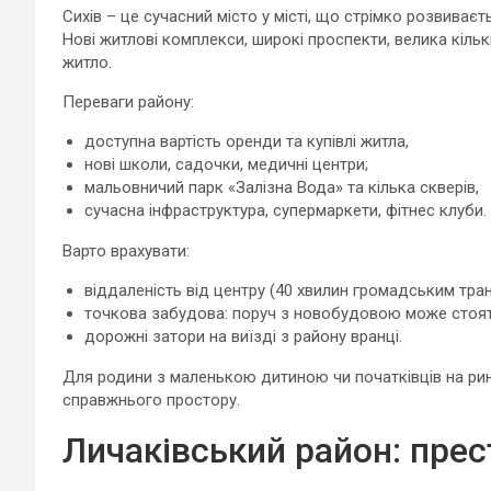
Сихів – це сучасний місто у місті, що стрімко розвиваєть
Нові житлові комплекси, широкі проспекти, велика кільк
житло.
Переваги району:
доступна вартість оренди та купівлі житла,
нові школи, садочки, медичні центри;
мальовничий парк «Залізна Вода» та кілька скверів,
сучасна інфраструктура, супермаркети, фітнес клуби.
Варто врахувати:
віддаленість від центру (40 хвилин громадським тра
точкова забудова: поруч з новобудовою може стоят
дорожні затори на виїзді з району вранці.
Для родини з маленькою дитиною чи початківців на ринку
справжнього простору.
Личаківський район: прес