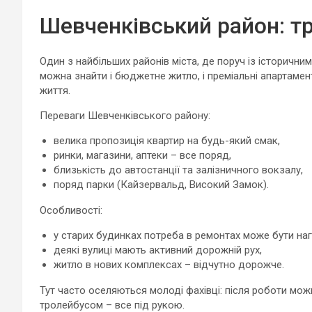
Шевченківський район: тра
Один з найбільших районів міста, де поруч із історични
можна знайти і бюджетне житло, і преміальні апартамен
життя.
Переваги Шевченківського району:
велика пропозиція квартир на будь-який смак,
ринки, магазини, аптеки – все поряд,
близькість до автостанції та залізничного вокзалу,
поряд парки (Кайзервальд, Високий Замок).
Особливості:
у старих будинках потреба в ремонтах може бути на
деякі вулиці мають активний дорожній рух,
житло в нових комплексах – відчутно дорожче.
Тут часто оселяються молоді фахівці: після роботи мож
тролейбусом – все під рукою.