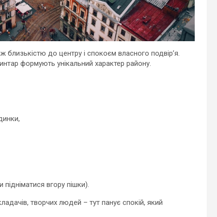
іж близькістю до центру і спокоєм власного подвір’я.
цвинтар формують унікальний характер району.
динки,
підніматися вгору пішки).
ладачів, творчих людей – тут панує спокій, який