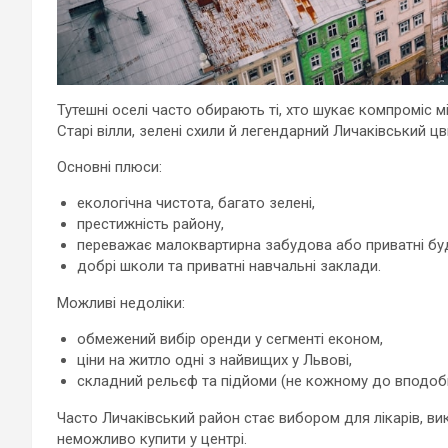
Тутешні оселі часто обирають ті, хто шукає компроміс м
Старі вілли, зелені схили й легендарний Личаківський 
Основні плюси:
екологічна чистота, багато зелені,
престижність району,
переважає малоквартирна забудова або приватні бу
добрі школи та приватні навчальні заклади.
Можливі недоліки:
обмежений вибір оренди у сегменті економ,
ціни на житло одні з найвищих у Львові,
складний рельєф та підйоми (не кожному до вподоби 
Часто Личаківський район стає вибором для лікарів, вик
неможливо купити у центрі.