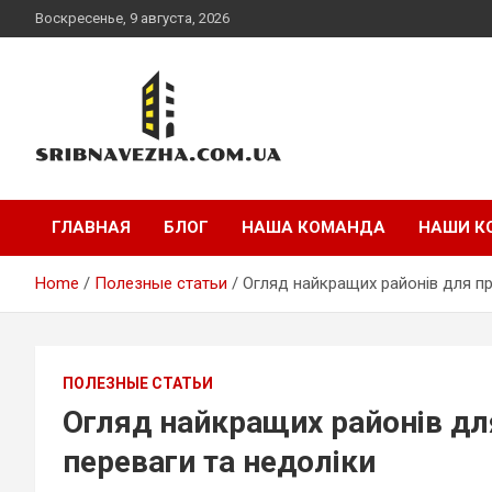
Skip
Воскресенье, 9 августа, 2026
to
content
sribnavezha.com.ua
ГЛАВНАЯ
БЛОГ
НАША КОМАНДА
НАШИ К
Home
Полезные статьи
Огляд найкращих районів для пр
ПОЛЕЗНЫЕ СТАТЬИ
Огляд найкращих районів дл
переваги та недоліки