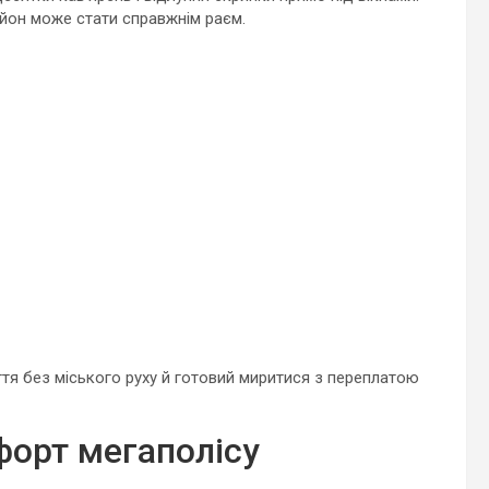
айон може стати справжнім раєм.
иття без міського руху й готовий миритися з переплатою
форт мегаполісу