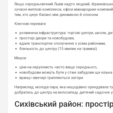
Якщо середньовічний Львів надто людний, Франківськи
сучасні житлові комплекси, офіси міжнародних компаній,
тим, хто цінує баланс між динамікою й спокоєм.
Ключові переваги:
розвинена інфраструктура: торгові центри, школи, ди
просторі двори та новобудови,
вдале транспортне сполучення з усіма районами,
близькість до центру (15 хвилин на трамваї).
Мінуси:
ціни на нерухомість часто вище середнього,
новобудови можуть бути у стані забудови ще кілька 
вранці і ввечері трапляються затори.
Наприклад, молода пара, яка нещодавно орендувала ту
добратись до центру на велосипеді, дитячий садочок у трь
Сихівський район: простір