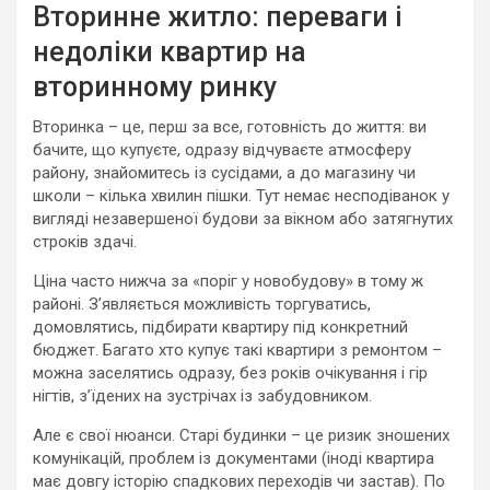
Вторинне житло: переваги і
недоліки квартир на
вторинному ринку
Вторинка – це, перш за все, готовність до життя: ви
бачите, що купуєте, одразу відчуваєте атмосферу
району, знайомитесь із сусідами, а до магазину чи
школи – кілька хвилин пішки. Тут немає несподіванок у
вигляді незавершеної будови за вікном або затягнутих
строків здачі.
Ціна часто нижча за «поріг у новобудову» в тому ж
районі. З’являється можливість торгуватись,
домовлятись, підбирати квартиру під конкретний
бюджет. Багато хто купує такі квартири з ремонтом –
можна заселятись одразу, без років очікування і гір
нігтів, з’їдених на зустрічах із забудовником.
Але є свої нюанси. Старі будинки – це ризик зношених
комунікацій, проблем із документами (іноді квартира
має довгу історію спадкових переходів чи застав). По