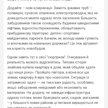
Додайте – нові комунікації. Замість іржавих труб –
полімерні, сучасне опалення, електропроводка, яку не
доведеться міняти одразу після заселення. Більшість
забудовників також оснащують будинки швидкісними
ліфтами, відеоспостереженням, облаштовують
прибудинкову територію: дитячі і спортивні
майданчики, паркінги. Бачили, як молоді мами гуляють
із візочками на новеньких доріжках? Це теж аргумент
на користь новобудов.
Однак навіть тут є свої “сюрпризи”. Очікування й
реальність можуть відрізнятись. Типова історія:
знайома купила квартиру в домі, який обіцяли здати
«до кінця року». Пройшло півтора, а вона все ще
знімає квартиру й мріє про новосілля. Ситуація із
затримкою здачі ― не така вже рідкість, особливо,
якщо забудовник невідомий або економить на
матеріалах. На додачу, не завжди інфраструктура
одразу готова: може бракувати шкіл, садків, магазинів
– у більшості нових районів ці питання вирішуються не
так швидко, як хотілося б.