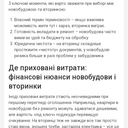
3 ключові моменти, які варто зважити при виборі між
новобудовою та вторинкою:
Власний термін терміновості – якщо важлива
можливість жити тут і зараз, вторинка виграє.
Готовність вкладати в ремонт – новобудова часто
вимагає ідей та бюджету на обробку.
Юридична чистота – на вторинці складніше
простежити «чистоту» документів, у новобудові
ризика більше в разі проблем у забудовника.
Де приховані витрати:
фінансові нюанси новобудови і
вторинки
Іноді приховані витрати стають неочевидними при
першому перегляді оголошення. Наприклад, квартири в
новобудові без ремонту можуть здаватися дешевими,
але вартість «під ключ» подекуди перевищує
очікування. На вторинці теж не завжди все так просто:
старі вікна, зношені труби, застаріла електрика – усе це