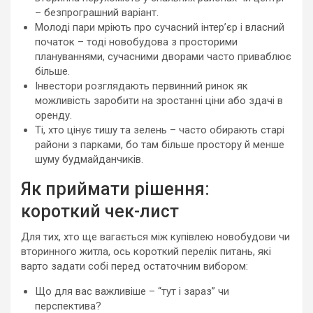
– безпрограшний варіант.
Молоді пари мріють про сучасний інтер’єр і власний
початок – тоді новобудова з просторими
плануваннями, сучасними дворами часто приваблює
більше.
Інвестори розглядають первинний ринок як
можливість заробити на зростанні ціни або здачі в
оренду.
Ті, хто цінує тишу та зелень – часто обирають старі
райони з парками, бо там більше простору й менше
шуму будмайданчиків.
Як приймати рішення:
короткий чек-лист
Для тих, хто ще вагається між купівлею новобудови чи
вторинного житла, ось короткий перелік питань, які
варто задати собі перед остаточним вибором:
Що для вас важливіше – “тут і зараз” чи
перспектива?