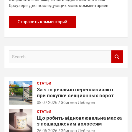
браузере для последующих моих комментариев.
S
e
a
r
c
СТАТЬИ
h
За что реально переплачивают
при покупке секционных ворот
08.07.2026
Збигнев Лебедев
СТАТЬИ
Що робить відновлювальна маска
з пошкодженим волоссям
26.06.2026
Збигнев Лебедев