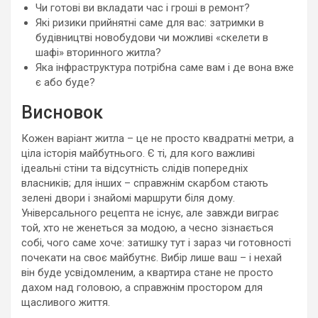
Чи готові ви вкладати час і гроші в ремонт?
Які ризики прийнятні саме для вас: затримки в
будівництві новобудови чи можливі «скелети в
шафі» вторинного житла?
Яка інфраструктура потрібна саме вам і де вона вже
є або буде?
Висновок
Кожен варіант житла – це не просто квадратні метри, а
ціла історія майбутнього. Є ті, для кого важливі
ідеальні стіни та відсутність слідів попередніх
власників; для інших – справжнім скарбом стають
зелені двори і знайомі маршрути біля дому.
Універсального рецепта не існує, але завжди виграє
той, хто не женеться за модою, а чесно зізнається
собі, чого саме хоче: затишку тут і зараз чи готовності
почекати на своє майбутнє. Вибір лише ваш – і нехай
він буде усвідомленим, а квартира стане не просто
дахом над головою, а справжнім простором для
щасливого життя.