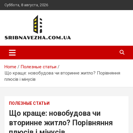
Skip
Суббота, 8 августа, 2026
to
content
sribnavezha.com.ua
Home
Полезные статьи
Що краще: новобудова чи вторинне житло? Порівняння
плюсів і мінусів
ПОЛЕЗНЫЕ СТАТЬИ
Що краще: новобудова чи
вторинне житло? Порівняння
плюсів і мінусів