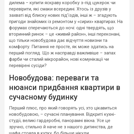
дилема – купити яскраву коробку з-під цукерок чи
перевірити, які смаки всередині. Хтось із друзів у
захваті від блиску нових під’їздів, інші ж – згадують
пригоди знайомих із ремонтом у «сирих» квартирах. На
форумах сперечаються до ночі: одні твердять, що
вторинний ринок – це «живий район», інші переконані,
що тільки новобудова дає відчуття новизни та
комфорту. Питання не просте, як може здатись на
перший погляд. Що ж насправді важливіше – запах
фарби чи сталий мікрорайон, нові комунікації чи
перевірені сусіди?
Новобудова: переваги та
нюанси придбання квартири в
сучасному будинку
Перший плюс, про який говорять усі, хто цікавиться
новобудовою, – сучасні планування. Відкриті кухні-
студії, великі гардеробні, панорамні вікна. Усе це
зручно, стильно й наче не з нашого дитинства, де
шафа стояла в кутку, бо більше нікуди.