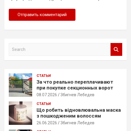
S
e
a
r
c
СТАТЬИ
h
За что реально переплачивают
при покупке секционных ворот
08.07.2026
Збигнев Лебедев
СТАТЬИ
Що робить відновлювальна маска
з пошкодженим волоссям
26.06.2026
Збигнев Лебедев