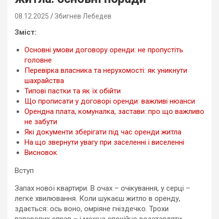
08.12.2025
Збигнев Лебедев
Зміст:
Основні умови договору оренди: не пропустіть
головне
Перевірка власника та нерухомості: як уникнути
шахрайства
Типові пастки та як їх обійти
Що прописати у договорі оренди: важливі нюанси
Орендна плата, комуналка, застави: про що важливо
не забути
Які документи зберігати під час оренди житла
На що звернути увагу при заселенні і виселенні
Висновок
Вступ
Запах нової квартири. В очах – очікування, у серці –
легке хвилювання. Коли шукаєш житло в оренду,
здається: ось воно, омріяне гніздечко. Трохи