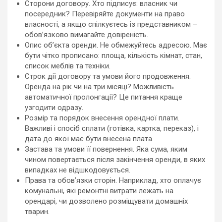
Сторони договору. Хто підписує: власник чи
посередник? Перевіряйте документи на право
власності, а якщо спілкуєтесь із представником –
обов’язково вимагайте довіреність.
Опис об’єкта оренди. Не обмежуйтесь адресою. Має
бути чітко прописано: площа, кількість кімнат, стан,
список меблів та техніки.
Строк дії договору та умови його продовження.
Оренда на рік чи на три місяці? Можливість
автоматичної пролонгації? Це питання краще
узгодити одразу.
Розмір та порядок внесення орендної плати.
Важливі і спосіб сплати (готівка, картка, переказ), і
дата до якої має бути внесена плата.
Застава та умови її повернення. Яка сума, яким
чином повертається після закінчення оренди, в яких
випадках не відшкодовується.
Права та обов’язки сторін. Наприклад, хто оплачує
комунальні, які ремонтні витрати лежать на
орендарі, чи дозволено розміщувати домашніх
тварин.