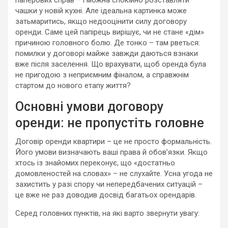
паперових справ – і можна спокійно розставляти
чашки у новій кухні. Але ідеальна картинка може
затьмаритись, якщо недооцінити силу договору
оренди. Саме цей папірець вирішує, чи не стане «дім»
причиною головного болю. Де тонко – там рветься:
помилки у договорі майже завжди даються взнаки
вже після заселення. Що врахувати, щоб оренда була
не пригодою з неприємним фіналом, а справжнім
стартом до нового етапу життя?
Основні умови договору
оренди: не пропустіть головне
Договір оренди квартири – це не просто формальність.
Його умови визначають ваші права й обов’язки. Якщо
хтось із знайомих переконує, що «достатньо
домовленостей на словах» – не слухайте. Усна угода не
захистить у разі спору чи непередбачених ситуацій –
це вже не раз доводив досвід багатьох орендарів.
Серед головних пунктів, на які варто звернути увагу: