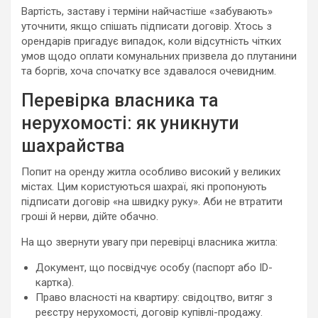
Вартість, заставу і терміни найчастіше «забувають»
уточнити, якщо спішать підписати договір. Хтось з
орендарів пригадує випадок, коли відсутність чітких
умов щодо оплати комунальних призвела до плутанини
та боргів, хоча спочатку все здавалося очевидним.
Перевірка власника та
нерухомості: як уникнути
шахрайства
Попит на оренду житла особливо високий у великих
містах. Цим користуються шахраї, які пропонують
підписати договір «на швидку руку». Аби не втратити
гроші й нерви, дійте обачно.
На що звернути увагу при перевірці власника житла:
Документ, що посвідчує особу (паспорт або ID-
картка).
Право власності на квартиру: свідоцтво, витяг з
реєстру нерухомості, договір купівлі-продажу.