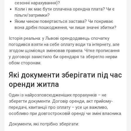
сезонні нарахування)?
Коли і як має бути сплачена орендна плата? Чи є
пільги/затримки?
Яким чином повертається застава? Чи покриває
вона дрібні пошкодження, чи лише значні збитки?
Історія реальна: у Львові орендодавець спочатку
погодився взяти на себе оплату води та інтернету, але
згодом щомісяця змінював правила. Чітке прописання
у договорі захистило би орендаря та зберегло нерви
обом сторонам.
Які документи зберігати під час
оренди житла
Один із найрозповсюдженіших прорахунків – не
зберегти документи. Договір оренди, акт прийому-
передачі, квитанції про оплату – усе це важливо,
особливо при довгостроковій оренді чи зміні власника.
Документи, які потрібно зберігати: