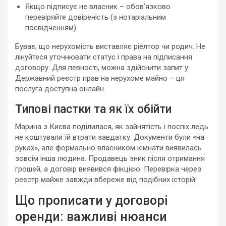
Якщо підписує не власник – обов’язково
перевіряйте довіреність (з нотаріальним
посвідченням).
Буває, що нерухомість виставляє ріелтор чи родич. Не
лінуйтеся уточнювати статус і права на підписання
договору. Для певності, можна здійснити запит у
Державний реєстр прав на нерухоме майно – ця
послуга доступна онлайн.
Типові пастки та як їх обійти
Марина з Києва поділилася, як зайнятість і поспіх ледь
не коштували їй втрати завдатку. Документи були «на
руках», але формально власником кімнати виявилась
зовсім інша людина. Продавець зник після отримання
грошей, а договір виявився фікцією. Перевірка через
реєстр майже завжди вбереже від подібних історій.
Що прописати у договорі
оренди: важливі нюанси