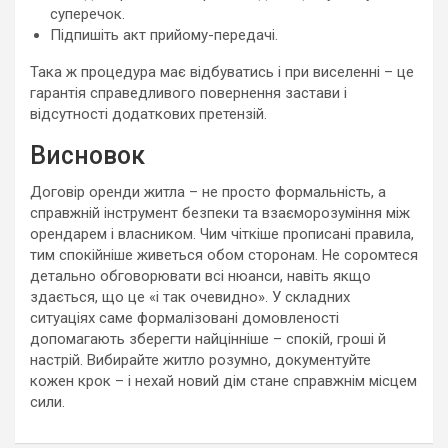
суперечок.
Підпишіть акт прийому-передачі.
Така ж процедура має відбуватись і при виселенні – це
гарантія справедливого повернення застави і
відсутності додаткових претензій.
Висновок
Договір оренди житла – не просто формальність, а
справжній інструмент безпеки та взаєморозуміння між
орендарем і власником. Чим чіткіше прописані правила,
тим спокійніше живеться обом сторонам. Не соромтеся
детально обговорювати всі нюанси, навіть якщо
здається, що це «і так очевидно». У складних
ситуаціях саме формалізовані домовленості
допомагають зберегти найцінніше – спокій, гроші й
настрій. Вибирайте житло розумно, документуйте
кожен крок – і нехай новий дім стане справжнім місцем
сили.