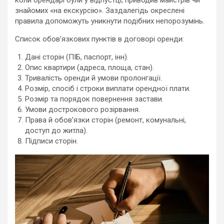
коли орендарі були у відпустці, приводив майстрів чи
знайомих «на екскурсію». Заздалегідь окреслені
правила допоможуть уникнути подібних непорозумінь.
Список обов’язкових пунктів в договорі оренди:
Дані сторін (ПІБ, паспорт, інн).
Опис квартири (адреса, площа, стан).
Тривалість оренди й умови пролонгації.
Розмір, спосіб і строки виплати орендної плати.
Розмір та порядок повернення застави.
Умови дострокового розірвання.
Права й обов’язки сторін (ремонт, комунальні,
доступ до житла).
Підписи сторін.