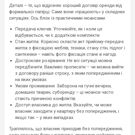
Деталі – те, що відрізняє хороший договір оренди від
формальної папірці. Саме вони «працюють» у складних
ситуаціях. Ось блок із практичними нюансами:
Передача ключів: Уточнюйте, як і коли це
відбувається, чи є додаткові комплекти.
Стан житла: Корисно скласти акт прийому-передачі
житла з фіксацією меблів, техніки, стану стін, підлог і
сантехніки – навіть фото фіксація стане в нагоді.
Дострокове розірвання: Не всі ситуації можна
передбачити. Важливо прописати – чи можна вийти
з договору раніше строку, з яким попередженням і
на яких умовах.
Умови проживання: Заборона на гучні вечірки,
домашніх тварин, суборенду – ці нюанси часто
стають причиною конфліктів.
Доступ власника до житла: Вказуйте, чи може
власник заходити у квартиру без попередження, і
якщо так – у яких випадках.
Траплялось, що власник приходив без попередження,