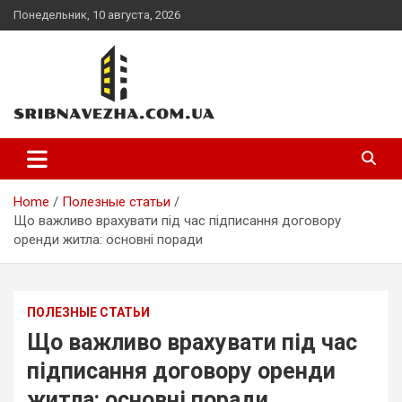
Skip
Понедельник, 10 августа, 2026
to
content
sribnavezha.com.ua
Home
Полезные статьи
Що важливо врахувати під час підписання договору
оренди житла: основні поради
ПОЛЕЗНЫЕ СТАТЬИ
Що важливо врахувати під час
підписання договору оренди
житла: основні поради