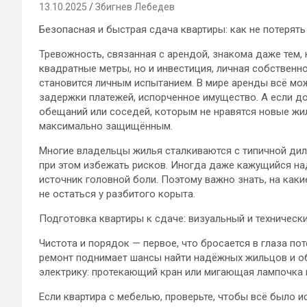
13.10.2025
Збигнев Лебедев
Безопасная и быстрая сдача квартиры: как не потерять
Тревожность, связанная с арендой, знакома даже тем, 
квадратные метры, но и инвестиция, личная собственн
становится личным испытанием. В мире аренды всё мож
задержки платежей, испорченное имущество. А если д
обещаний или соседей, которым не нравятся новые жи
максимально защищённым.
Многие владельцы жилья сталкиваются с типичной диле
при этом избежать рисков. Иногда даже кажущийся н
источник головной боли. Поэтому важно знать, на каки
не остаться у разбитого корыта.
Подготовка квартиры к сдаче: визуальный и техническ
Чистота и порядок — первое, что бросается в глаза п
ремонт поднимает шансы найти надёжных жильцов и обо
электрику: протекающий кран или мигающая лампочка м
Если квартира с мебелью, проверьте, чтобы всё было и