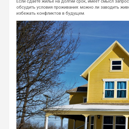
Если сдаёте жильё на долгий срок, имеет смысл запрос
обсудить условия проживания: можно ли заводить живот
избежать конфликтов в будущем.