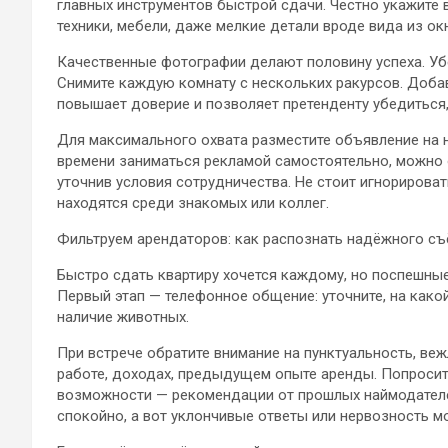
главных инструментов быстрой сдачи. Честно укажите в
техники, мебели, даже мелкие детали вроде вида из ок
Качественные фотографии делают половину успеха. Убе
Снимите каждую комнату с нескольких ракурсов. Добав
повышает доверие и позволяет претенденту убедиться,
Для максимального охвата разместите объявление на 
времени заниматься рекламой самостоятельно, можно 
уточнив условия сотрудничества. Не стоит игнориров
находятся среди знакомых или коллег.
Фильтруем арендаторов: как распознать надёжного с
Быстро сдать квартиру хочется каждому, но поспешные
Первый этап — телефонное общение: уточните, на какой
наличие животных.
При встрече обратите внимание на пунктуальность, веж
работе, доходах, предыдущем опыте аренды. Попросит
возможности — рекомендации от прошлых наймодателей
спокойно, а вот уклончивые ответы или нервозность м