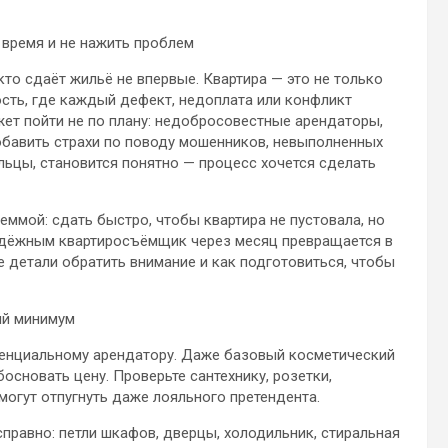
 время и не нажить проблем
кто сдаёт жильё не впервые. Квартира — это не только
ость, где каждый дефект, недоплата или конфликт
ет пойти не по плану: недобросовестные арендаторы,
обавить страхи по поводу мошенников, невыполненных
льцы, становится понятно — процесс хочется сделать
ммой: сдать быстро, чтобы квартира не пустовала, но
адёжным квартиросъёмщик через месяц превращается в
е детали обратить внимание и как подготовиться, чтобы
ий минимум
отенциальному арендатору. Даже базовый косметический
сновать цену. Проверьте сантехнику, розетки,
огут отпугнуть даже лояльного претендента.
справно: петли шкафов, дверцы, холодильник, стиральная