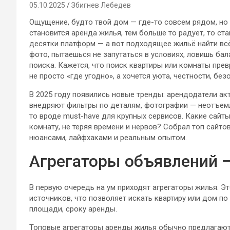
05.10.2025
Збигнев Лебедев
Ощущение, будто твой дом — где-то совсем рядом, но 
становится аренда жилья, тем больше то радует, то ста
десятки платформ — а вот подходящее жильё найти вс
фото, пытаешься не запутаться в условиях, ловишь ба
поиска. Кажется, что поиск квартиры или комнаты пре
не просто «где угодно», а хочется уюта, честности, бе
В 2025 году появились новые тренды: арендодатели а
внедряют фильтры по деталям, фотографии — неотъемл
то вроде must-have для крупных сервисов. Какие сайты
комнату, не теряя времени и нервов? Собрал топ сайто
нюансами, лайфхаками и реальным опытом.
Агрегаторы объявлений —
В первую очередь на ум приходят агрегаторы жилья. 
источников, что позволяет искать квартиру или дом по
площади, сроку аренды.
Топовые агрегаторы аренды жилья обычно предлагают