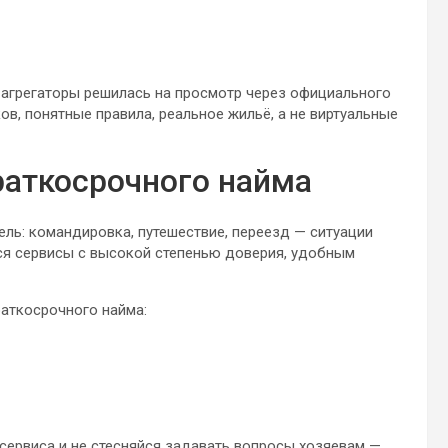
 агрегаторы решилась на просмотр через официального
ов, понятные правила, реальное жильё, а не виртуальные
раткосрочного найма
ель: командировка, путешествие, переезд — ситуации
ся сервисы с высокой степенью доверия, удобным
аткосрочного найма:
сервиса и не стесняйся задавать вопросы хозяевам —