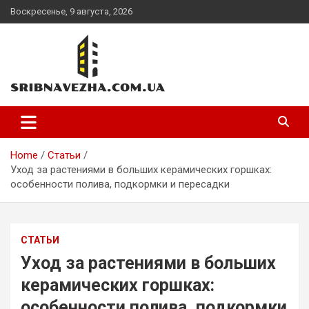
Skip
Воскресенье, 9 августа, 2026
to
content
sribnavezha.com.ua
Home
Статьи
Уход за растениями в больших керамических горшках:
особенности полива, подкормки и пересадки
СТАТЬИ
Уход за растениями в больших
керамических горшках:
особенности полива, подкормки