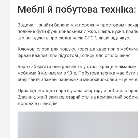
Меблі й побутова техніка
Задача – знайти баланс між порожнім простором і заха
повинне бути функціональним: ліжко, шафа, кухня, прал
що нагадують про склад часів СРСР, лише відлякує.
Ключові слова для пошуку: «оренда квартири з меблями»
фрази важливі при підготовці опису для оголошення.
Варто зберігати нейтральність у стилі: краще мінімаліз
меблями й килимами з 90-х. Побутова техніка має бути с
зберігайте зламані чайники чи мікрохвильовки – це не е
Приклад: молода пара шукала квартиру з робочою пра
Власник, який замінив старий стіл на компактний робоч
дорожче і швидше.