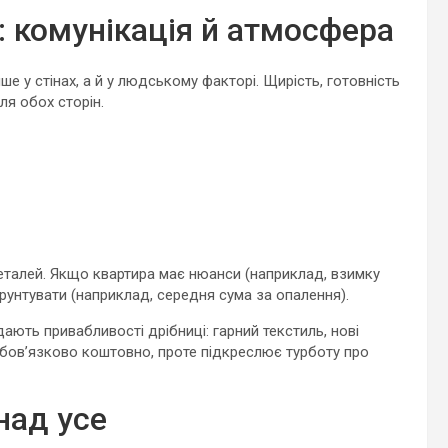
е: комунікація й атмосфера
ше у стінах, а й у людському факторі. Щирість, готовність
ля обох сторін.
деталей. Якщо квартира має нюанси (наприклад, взимку
рунтувати (наприклад, середня сума за опалення).
ють привабливості дрібниці: гарний текстиль, нові
 обов’язково коштовно, проте підкреслює турботу про
над усе