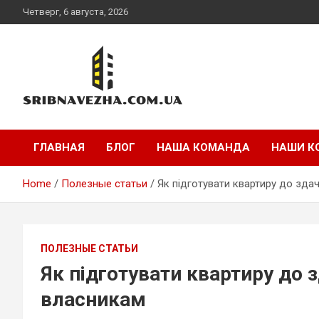
Skip
Четверг, 6 августа, 2026
to
content
sribnavezha.com.ua
ГЛАВНАЯ
БЛОГ
НАША КОМАНДА
НАШИ К
Home
Полезные статьи
Як підготувати квартиру до зда
ПОЛЕЗНЫЕ СТАТЬИ
Як підготувати квартиру до з
власникам