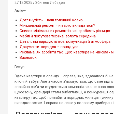
27.12.2025
Збигнев Лебедев
Зміст:
Доглянутість – ваш головний козир
Мінімальний ремонт: чи варто вкладатися?
Список мінімальних ремонтів, які зроблять різницю:
Меблі й побутова техніка: золота середина
Деталі, які вирішують все: комунікація й атмосфера
Документи: порядок – понад усе
Реклама: як зробити так, щоб квартира не «висіла» 
Висновок
Вступ
Здача квартири в оренду – справа, яка, здавалося б, не
ключі й забув. Але з часом з’ясовується, що саме підг
спокійна сім’я чи студентська компанія, яка не знає сл
щосезону, орендарі стали вибагливіші, а конкуренція с
квартиру так, щоб привабити порядних жильців і уникнут
випадковостям. І справа не лише у вологому прибиранні 