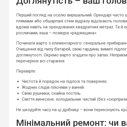
Доглянутість – ваш голо
Перший погляд на оселю вирішальний. Орендарі часто шу
плямами або обшарпані стіни відразу відсікають полови
вдома навіть на орендованих квадратних метрах. Та й 
рослинами, інша – похмура «радянщина».
Починати варто з елементарного: генеральне прибиранн
Очищення від пилу батарей, свіжі гардини, вимиті підлог
доглянутості. Окремо варто згадати про запах. Неприємн
перечеркне всі старання.
Перевірте:
Чистота й порядок на підлозі та поверхнях.
Жодних слідів плісняви у ванній.
Свіжі рушники, охайна постіль.
Сміття винесене, холодильник чистий (без «сюрприз
Не шкодуйте часу на ці дрібниці – вони переконують кр
Мінімальний ремонт: чи 