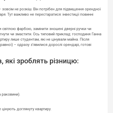
зовсім не розкіш. Він потрібен для підвищення орендної
ря. Тут важливо не перестаратися: інвестиції повинні
и світлою фарбою, замінити зношені дверні ручки чи
тягнути чи змастити. Ось типовий приклад: господиня Ганна
ртиру лише студентам, які не цінували майна. Після
равної) – одразу з’явилися дорослі орендарі, готові
, які зроблять різницю:
 раковини).
е цінують доглянуту квартиру.