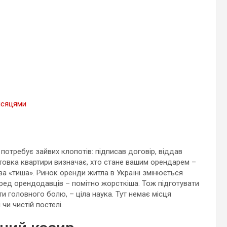
місяцями
 потребує зайвих клопотів: підписав договір, віддав
отовка квартири визначає, хто стане вашим орендарем –
ова «тиша». Ринок оренди житла в Україні змінюється
еред орендодавців – помітно жорсткіша. Тож підготувати
и головного болю, – ціла наука. Тут немає місця
чи чистій постелі.