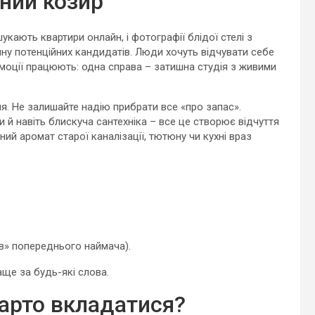
вний козир
кають квартири онлайн, і фотографії блідої стелі з
ну потенційних кандидатів. Люди хочуть відчувати себе
емоції працюють: одна справа – затишна студія з живими
я. Не залишайте надію прибрати все «про запас».
и й навіть блискуча сантехніка – все це створює відчуття
ий аромат старої каналізації, тютюну чи кухні враз
ів» попереднього наймача).
аще за будь-які слова.
варто вкладатися?