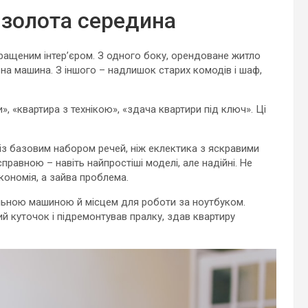
: золота середина
ращеним інтер’єром. З одного боку, орендоване житло
ьна машина. З іншого – надлишок старих комодів і шаф,
, «квартира з технікою», «здача квартири під ключ». Ці
м із базовим набором речей, ніж еклектика з яскравими
правною – навіть найпростіші моделі, але надійні. Не
кономія, а зайва проблема.
льною машиною й місцем для роботи за ноутбуком.
ий куточок і підремонтував пралку, здав квартиру