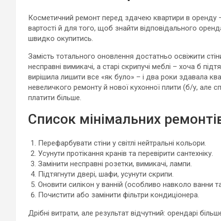
Косметичний ремонт перед здачею квартири в оренду – 
вартості й для того, щоб знайти відповідального оренда
швидко окупитись.
Замість тотального оновлення достатньо освіжити стін
несправні вимикачі, а старі скрипучі меблі – хоча б під
вирішила лишити все «як було» – і два роки здавала ква
невеличкого ремонту й нової кухонної плити (б/у, але сп
платити більше.
Список мінімальних ремонтів
Перефарбувати стіни у світлі нейтральні кольори.
Усунути протікання кранів та перевірити сантехніку.
Замінити несправні розетки, вимикачі, лампи.
Підтягнути двері, шафи, усунути скрипи.
Оновити силікон у ванній (особливо навколо ванни та
Почистити або замінити фільтри кондиціонера.
Дрібні витрати, але результат відчутний: орендарі більш