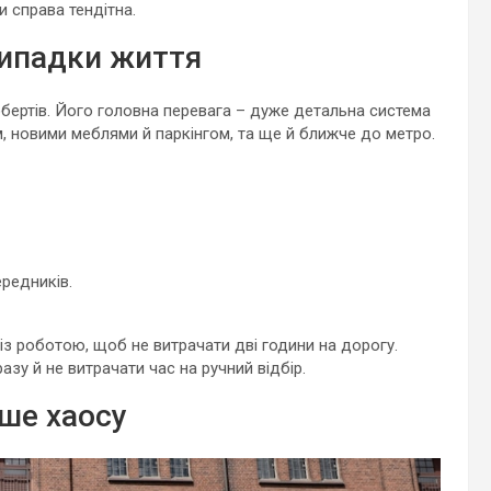
 справа тендітна.
 випадки життя
обертів. Його головна перевага – дуже детальна система
м, новими меблями й паркінгом, та ще й ближче до метро.
ередників.
 із роботою, щоб не витрачати дві години на дорогу.
зу й не витрачати час на ручний відбір.
нше хаосу