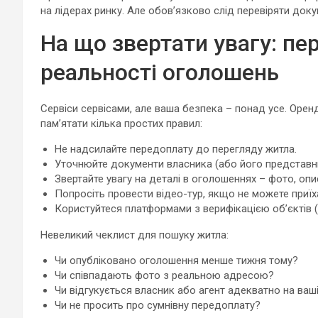
на лідерах ринку. Але обов’язково слід перевіряти док
На що звертати увагу: пе
реальності оголошень
Сервіси сервісами, але ваша безпека – понад усе. Орен
пам’ятати кілька простих правил:
Не надсилайте передоплату до перегляду житла.
Уточнюйте документи власника (або його представн
Звертайте увагу на деталі в оголошеннях – фото, опи
Попросіть провести відео-тур, якщо не можете приїх
Користуйтеся платформами з верифікацією об’єктів (
Невеликий чеклист для пошуку житла:
Чи опубліковано оголошення менше тижня тому?
Чи співпадають фото з реальною адресою?
Чи відгукується власник або агент адекватно на ваш
Чи не просить про сумнівну передоплату?