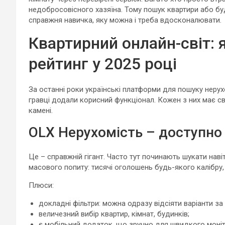
недобросовісного хазяїна. Тому пошук квартири або буд
справжня навичка, яку можна і треба вдосконалювати.
Квартирний онлайн-світ: 
рейтинг у 2025 році
За останні роки українські платформи для пошуку нерухо
гравці додали корисний функціонал. Кожен з них має св
камені.
OLX Нерухомість – доступно
Це – справжній гігант. Часто тут починають шукати навіт
масового попиту: тисячі оголошень будь-якого калібру, 
Плюси:
докладні фільтри: можна одразу відсіяти варіанти за 
величезний вибір квартир, кімнат, будинків;
є мобільний додаток, що зручно для швидкого моніт