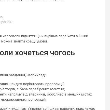
и;
 ринок;
ля чергового підняття ціни вирішив переїхати в інший
і можна знайти кращі умови.
коли хочеться чогось
типові завдання, наприклад:
воляє швидко порівнювати пропозиції;
іелторів, є база перевірених агентств;
анти напряму від власників, особливо в менших містах;
о ексклюзивних пропозицій.
х – іноді там з’являються цікаві варіанти, яких немає