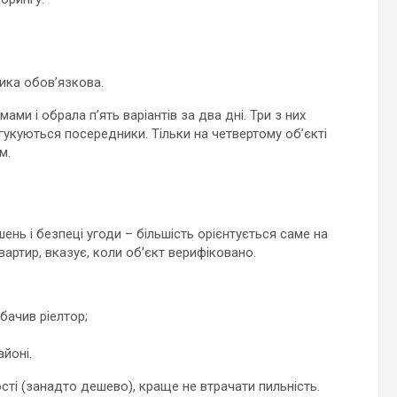
ика обов’язкова.
ами і обрала п’ять варіантів за два дні. Три з них
дгукуються посередники. Тільки на четвертому об’єкті
м.
ень і безпеці угоди – більшість орієнтується саме на
артир, вказує, коли об’єкт верифіковано.
бачив ріелтор;
йоні.
сті (занадто дешево), краще не втрачати пильність.