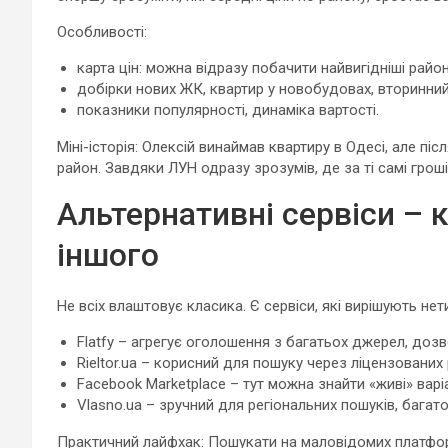
Особливості:
карта цін: можна відразу побачити найвигідніші район
добірки нових ЖК, квартир у новобудовах, вторинний
показники популярності, динаміка вартості.
Міні-історія: Олексій винаймав квартиру в Одесі, але піс
район. Завдяки ЛУН одразу зрозумів, де за ті самі грош
Альтернативні сервіси – 
іншого
Не всіх влаштовує класика. Є сервіси, які вирішують не
Flatfy – агрегує оголошення з багатьох джерел, доз
Rieltor.ua – корисний для пошуку через ліцензованих р
Facebook Marketplace – тут можна знайти «живі» варі
Vlasno.ua – зручний для регіональних пошуків, багат
Практичний лайфхак: Пошукати на маловідомих платформа