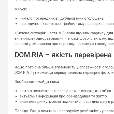
Мінуси:
чимало посередників і дубльованих оголошень;
періодично з’являються фейки, тому перевірка власн
Життєва ситуація: Настя зі Львова шукала квартиру для м
виявилися «одноразовими» – ті самі фото, різні ціни, ві
справді домовилася про перегляд напряму з господаре
DOM.RIA – якість перевірена
Якщо потрібна більша впевненість у справжності оголош
DOM.RIA. Тут команда сервісу реально перевіряє фото кв
Особливості майданчика:
фото з позначкою «перевірено» – ознака, що об’єкт 
актуальна інформація про орендодавця та житло;
аналітика ринку: можна подивитися середню ціну в ра
Порада: Якщо помітили незрозумілу розбіжність у варто