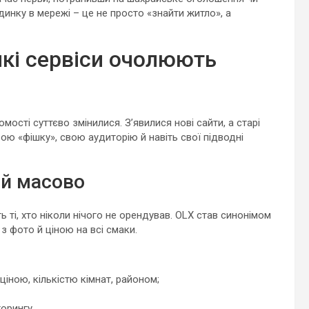
инку в мережі – це не просто «знайти житло», а
які сервіси очолюють
мості суттєво змінилися. З’явилися нові сайти, а старі
ою «фішку», свою аудиторію й навіть свої підводні
 й масово
ь ті, хто ніколи нічого не орендував. OLX став синонімом
з фото й ціною на всі смаки.
ціною, кількістю кімнат, районом;
орингу.