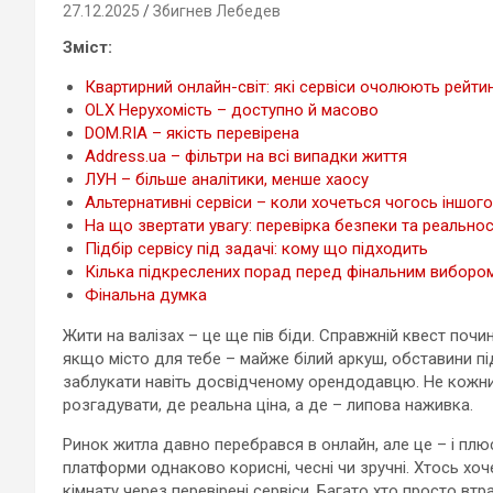
27.12.2025
Збигнев Лебедев
Зміст:
Квартирний онлайн-світ: які сервіси очолюють рейтин
OLX Нерухомість – доступно й масово
DOM.RIA – якість перевірена
Address.ua – фільтри на всі випадки життя
ЛУН – більше аналітики, менше хаосу
Альтернативні сервіси – коли хочеться чогось іншого
На що звертати увагу: перевірка безпеки та реально
Підбір сервісу під задачі: кому що підходить
Кілька підкреслених порад перед фінальним виборо
Фінальна думка
Жити на валізах – це ще пів біди. Справжній квест почи
якщо місто для тебе – майже білий аркуш, обставини під
заблукати навіть досвідченому орендодавцю. Не кожни
розгадувати, де реальна ціна, а де – липова наживка.
Ринок житла давно перебрався в онлайн, але це – і плюс,
платформи однаково корисні, чесні чи зручні. Хтось хоч
кімнату через перевірені сервіси. Багато хто просто в