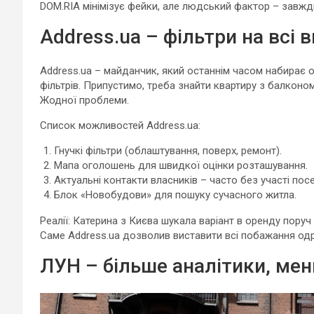
DOM.RIA мінімізує фейки, але людський фактор – завжди
Address.ua – фільтри на всі
Address.ua – майданчик, який останнім часом набирає 
фільтрів. Припустимо, треба знайти квартиру з балконо
Жодної проблеми.
Список можливостей Address.ua:
Гнучкі фільтри (облаштування, поверх, ремонт).
Мапа оголошень для швидкої оцінки розташування.
Актуальні контакти власників – часто без участі пос
Блок «Новобудови» для пошуку сучасного житла.
Реалії: Катерина з Києва шукала варіант в оренду поруч
Саме Address.ua дозволив виставити всі побажання одра
ЛУН – більше аналітики, ме