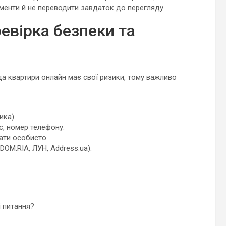
ументи й не переводити завдаток до перегляду.
ревірка безпеки та
да квартири онлайн має свої ризики, тому важливо
ика).
с, номер телефону.
ати особисто.
DOM.RIA, ЛУН, Address.ua).
і питання?