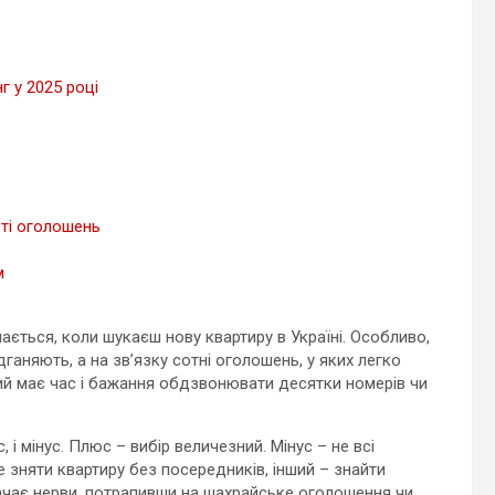
г у 2025 році
сті оголошень
м
нається, коли шукаєш нову квартиру в Україні. Особливо,
ганяють, а на зв’язку сотні оголошень, у яких легко
й має час і бажання обдзвонювати десятки номерів чи
 і мінус. Плюс – вибір величезний. Мінус – не всі
е зняти квартиру без посередників, інший – знайти
трачає нерви, потрапивши на шахрайське оголошення чи