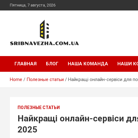
Skip
Пятница, 7 августа, 2026
to
content
sribnavezha.com.ua
ГЛАВНАЯ
БЛОГ
НАША КОМАНДА
НАШИ К
Home
Полезные статьи
Найкращі онлайн-сервіси для пош
ПОЛЕЗНЫЕ СТАТЬИ
Найкращі онлайн-сервіси для
2025