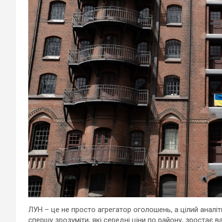
ЛУН – це не просто агрегатор оголошень, а цілий аналіт
спершу зрозуміти, які середні ціни по району, зростає ва